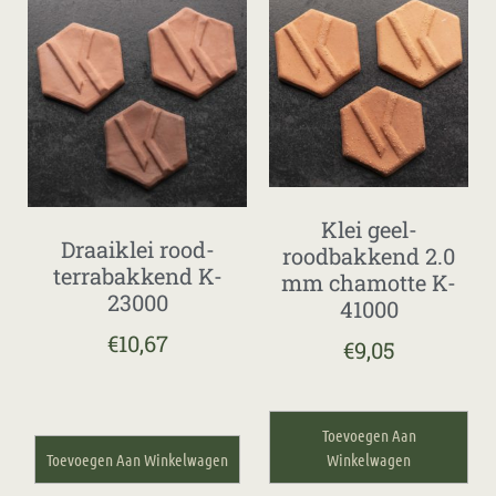
Klei geel-
Draaiklei rood-
roodbakkend 2.0
terrabakkend K-
mm chamotte K-
23000
41000
€
10,67
€
9,05
Toevoegen Aan
Toevoegen Aan Winkelwagen
Winkelwagen