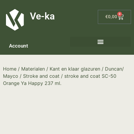
G-8P7N3X5BJ9
Ve-ka
0
€
0,00
Account
Home
/
Materialen
/
Kant en klaar glazuren
/
Duncan/
Mayco
/
Stroke and coat
/ stroke and coat SC-50
Orange Ya Happy 237 ml.