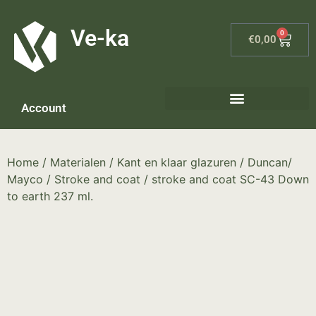
G-8P7N3X5BJ9
Ve-ka
0
€
0,00
Account
Keramiek materialen – home
Home
/
Materialen
/
Kant en klaar glazuren
/
Duncan/
Mayco
/
Stroke and coat
/ stroke and coat SC-43 Down
to earth 237 ml.