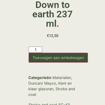
Down to
earth 237
ml.
€
12,50
Toevoegen aan winkelwagen
Categorieën
Materialen
,
Duncan/ Mayco
,
Kant en
klaar glazuren
,
Stroke and
coat
Stroke and coat SC-43