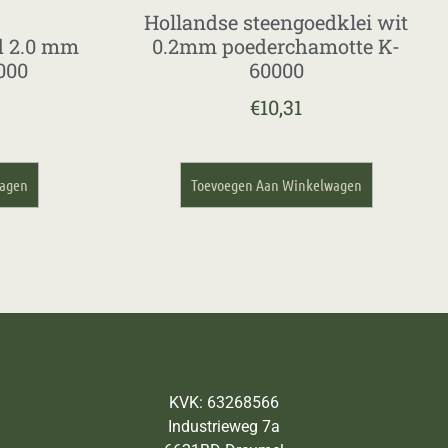
Hollandse steengoedklei wit
d 2.0 mm
0.2mm poederchamotte K-
000
60000
€
10,31
wagen
Toevoegen Aan Winkelwagen
KVK: 63268566
Industrieweg 7a