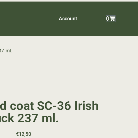
0
Account
37 ml.
d coat SC-36 Irish
ck 237 ml.
€
12,50