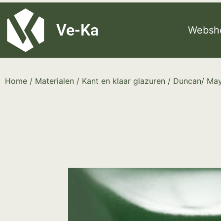
G-8P7N3X5BJ9
Ve-Ka
Websh
Home
/
Materialen
/
Kant en klaar glazuren
/
Duncan/ Ma