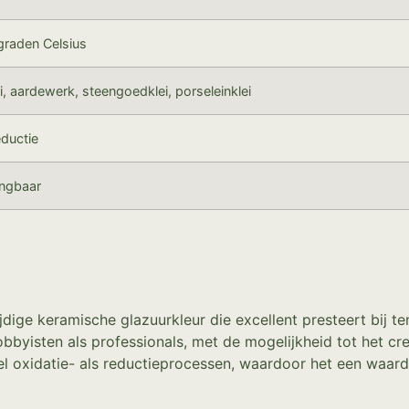
graden Celsius
i, aardewerk, steengoedklei, porseleinklei
eductie
ngbaar
ijdige keramische glazuurkleur die excellent presteert bij
obbyisten als professionals, met de mogelijkheid tot het c
l oxidatie- als reductieprocessen, waardoor het een waarde