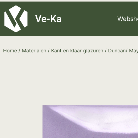
G-8P7N3X5BJ9
Ve-Ka
Websh
Home
/
Materialen
/
Kant en klaar glazuren
/
Duncan/ Ma