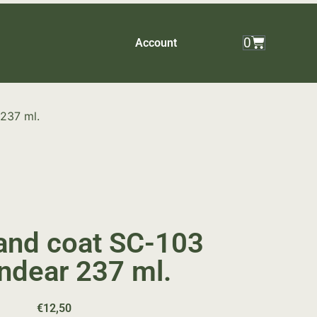
0
Account
237 ml.
and coat SC-103
ndear 237 ml.
€
12,50