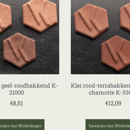
i geel-roodbakkend K-
Klei rood-terrabakke
21000
chamotte K-33
€
8,51
€
12,09
oegen Aan Winkelwagen
Toevoegen Aan Winkel