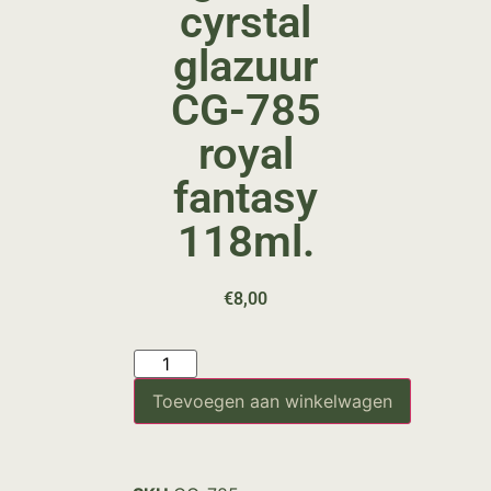
cyrstal
glazuur
CG-785
royal
fantasy
118ml.
€
8,00
Toevoegen aan winkelwagen