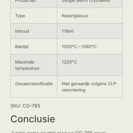
Productlijn
Jungle Gems Crystalites
Type
Kwastglazuur
Inhoud
118ml
Baktijd
1000°C – 1060°C
Maximale
1220°C
temperatuur
Gevaarclassificatie
Niet gevaarlijk volgens CLP-
verordening
SKU: CG-785
Conclusie
Jungle gems crystal glazuur CG-785 royal