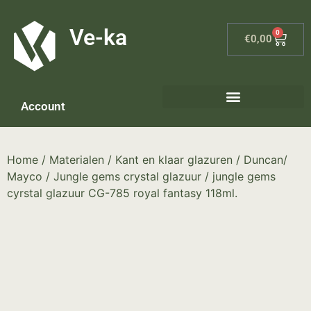
G-8P7N3X5BJ9
Ve-ka
0
€
0,00
Account
Home
/
Materialen
/
Kant en klaar glazuren
/
Duncan/
Mayco
/
Jungle gems crystal glazuur
/ jungle gems
cyrstal glazuur CG-785 royal fantasy 118ml.