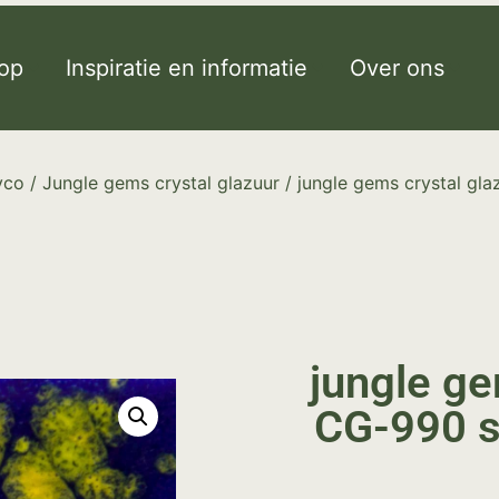
op
Inspiratie en informatie
Over ons
yco
/
Jungle gems crystal glazuur
/ jungle gems crystal gla
jungle ge
CG-990 s