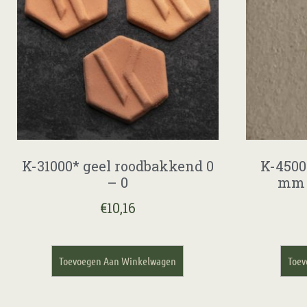
K-31000* geel roodbakkend 0
K-4500
– 0
mm 
€
10,16
Toevoegen Aan Winkelwagen
Toev