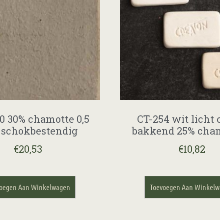
0 30% chamotte 0,5
CT-254 wit licht
schokbestendig
bakkend 25% cham
€
20,53
€
10,82
oegen Aan Winkelwagen
Toevoegen Aan Winkel