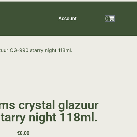
0
Account
zuur CG-990 starry night 118ml.
ms crystal glazuur
tarry night 118ml.
€
8,00