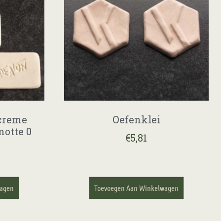
 creme
Oefenklei
otte 0
€
5,81
wagen
Toevoegen Aan Winkelwagen