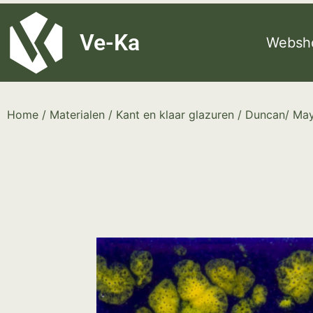
G-8P7N3X5BJ9
Ve-Ka
Websh
Home
/
Materialen
/
Kant en klaar glazuren
/
Duncan/ Ma