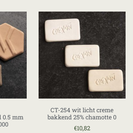
CT-254 wit licht creme
d 0.5 mm
bakkend 25% chamotte 0
000
€
10,82