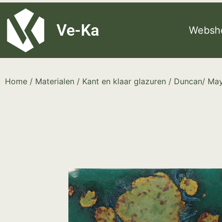
G-8P7N3X5BJ9
Ve-Ka
Websh
Home
/
Materialen
/
Kant en klaar glazuren
/
Duncan/ Ma