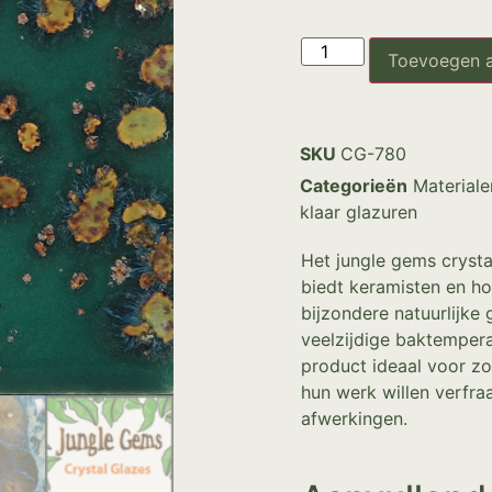
Toevoegen 
SKU
CG-780
Categorieën
Materiale
klaar glazuren
Het jungle gems crysta
biedt keramisten en h
bijzondere natuurlijke 
veelzijdige baktemperat
product ideaal voor zo
hun werk willen verfra
afwerkingen.