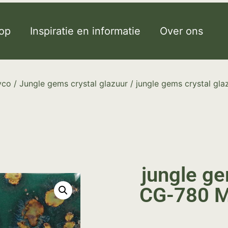
op
Inspiratie en informatie
Over ons
yco
/
Jungle gems crystal glazuur
/ jungle gems crystal gl
jungle ge
CG-780 M