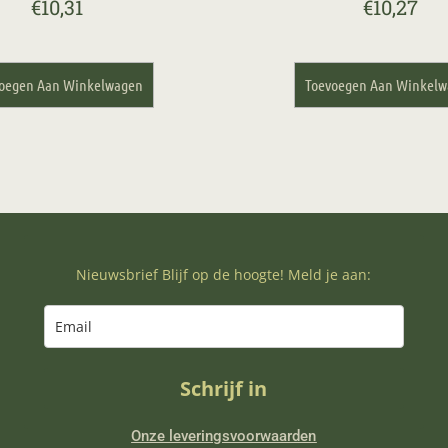
€
10,31
€
10,27
oegen Aan Winkelwagen
Toevoegen Aan Winkel
Nieuwsbrief Blijf op de hoogte! Meld je aan:
Schrijf in
Onze leveringsvoorwaarden