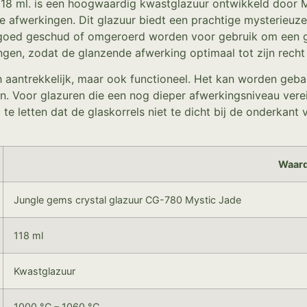
118 ml. is een hoogwaardig kwastglazuur ontwikkeld door
 afwerkingen. Dit glazuur biedt een prachtige mysterieuze g
 goed geschud of omgeroerd worden voor gebruik om een ge
ngen, zodat de glanzende afwerking optimaal tot zijn recht
isch aantrekkelijk, maar ook functioneel. Het kan worden g
en. Voor glazuren die een nog dieper afwerkingsniveau vere
e letten dat de glaskorrels niet te dicht bij de onderkant
Waar
Jungle gems crystal glazuur CG-780 Mystic Jade
118 ml
Kwastglazuur
1000 °C – 1060 °C