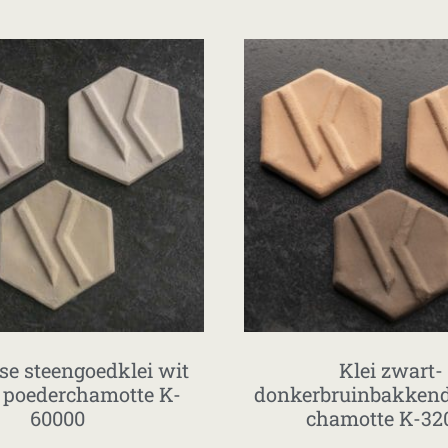
se steengoedklei wit
Klei zwart-
poederchamotte K-
donkerbruinbakken
60000
chamotte K-32