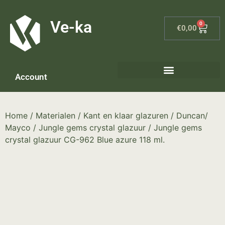
G-8P7N3X5BJ9
Ve-ka
0
€
0,00
Account
Home
/
Materialen
/
Kant en klaar glazuren
/
Duncan/
Mayco
/
Jungle gems crystal glazuur
/ Jungle gems
crystal glazuur CG-962 Blue azure 118 ml.