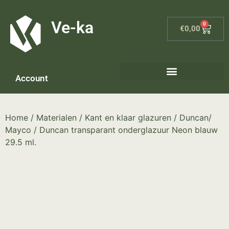
G-8P7N3X5BJ9
Ve-ka
0
€
0,00
Account
Home
/
Materialen
/
Kant en klaar glazuren
/
Duncan/
Mayco
/ Duncan transparant onderglazuur Neon blauw
29.5 ml.