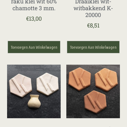
raku klei wit 60%
Draaiklei wit-
chamotte 3 mm.
witbakkend K-
20000
€
13,00
€
8,51
Toevoegen Aan Winkelwagen
Toevoegen Aan Winkelwagen