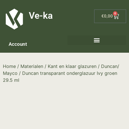
G-8P7N3X5BJ9
Ve-ka
0
€
0,00
Account
Home
/
Materialen
/
Kant en klaar glazuren
/
Duncan/
Mayco
/ Duncan transparant onderglazuur Ivy groen
29.5 ml