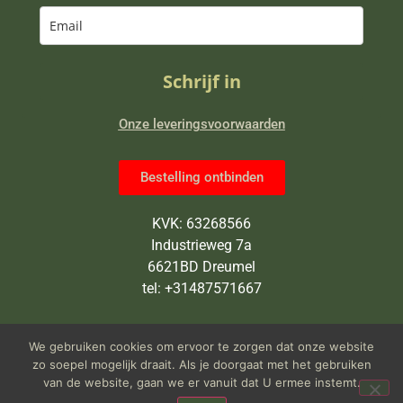
Schrijf in
Onze leveringsvoorwaarden
Bestelling ontbinden
KVK: 63268566
Industrieweg 7a
6621BD Dreumel
tel: +31487571667
Wij zijn van maandag tot en met
We gebruiken cookies om ervoor te zorgen dat onze website
vrijdag open van 9 tot 5 uur
zo soepel mogelijk draait. Als je doorgaat met het gebruiken
van de website, gaan we er vanuit dat U ermee instemt.