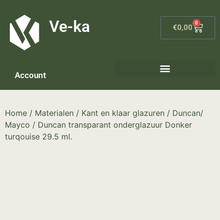
G-8P7N3X5BJ9
Ve-ka
0
€
0,00
Account
Home
/
Materialen
/
Kant en klaar glazuren
/
Duncan/
Mayco
/ Duncan transparant onderglazuur Donker
turqouise 29.5 ml.