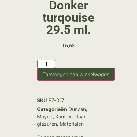
Donker
turqouise
29.5 ml.
€
5,63
Toevoegen aan winkelwagen
SKU
EZ-017
Categorieën
Duncan/
Mayco
,
Kant en klaar
glazuren
,
Materialen