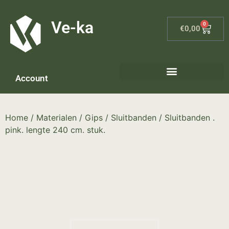
G-8P7N3X5BJ9
Ve-ka
0
€
0,00
Account
Keramiek materialen – home
Home
/
Materialen
/
Gips
/
Sluitbanden
/ Sluitbanden .
pink. lengte 240 cm. stuk.