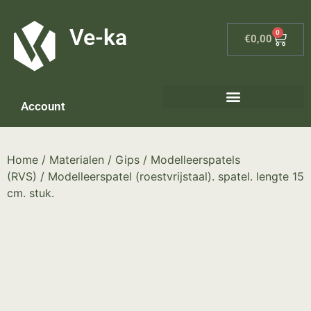
G-8P7N3X5BJ9
Ve-ka
0
€
0,00
Account
Keramiek materialen – home
Home
/
Materialen
/
Gips
/
Modelleerspatels
(RVS)
/ Modelleerspatel (roestvrijstaal). spatel. lengte 15
cm. stuk.