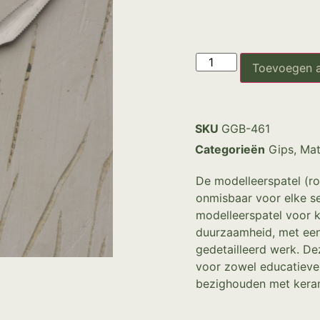
Toevoegen 
SKU
GGB-461
Categorieën
Gips
,
Mat
De modelleerspatel (roe
onmisbaar voor elke se
modelleerspatel voor ke
duurzaamheid, met een
gedetailleerd werk. De
voor zowel educatieve a
bezighouden met kera