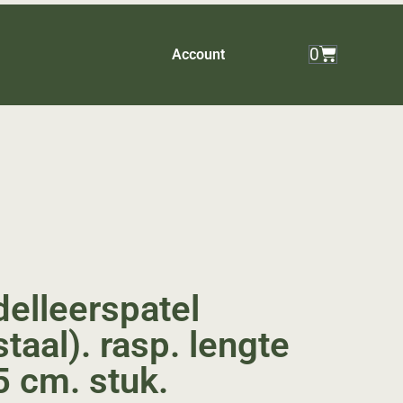
0
Account
elleerspatel
staal). rasp. lengte
5 cm. stuk.