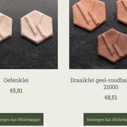
Oefenklei
Draaiklei geel-roodb
21000
€
5,81
€
8,51
oegen Aan Winkelwagen
Toevoegen Aan Winkel