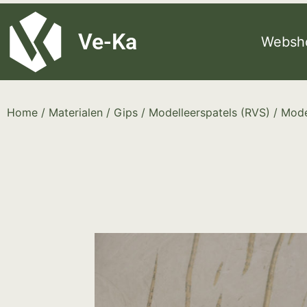
G-8P7N3X5BJ9
Ve-Ka
Websh
Home
/
Materialen
/
Gips
/
Modelleerspatels (RVS)
/ Model