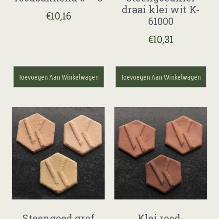
draai klei wit K-
€
10,16
61000
€
10,31
Toevoegen Aan Winkelwagen
Toevoegen Aan Winkelwagen
Steengoed grof
Klei rood-