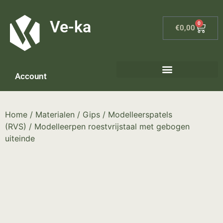
G-8P7N3X5BJ9
Ve-ka
0
€
0,00
Account
Keramiek materialen – home
Home
/
Materialen
/
Gips
/
Modelleerspatels
(RVS)
/ Modelleerpen roestvrijstaal met gebogen
uiteinde