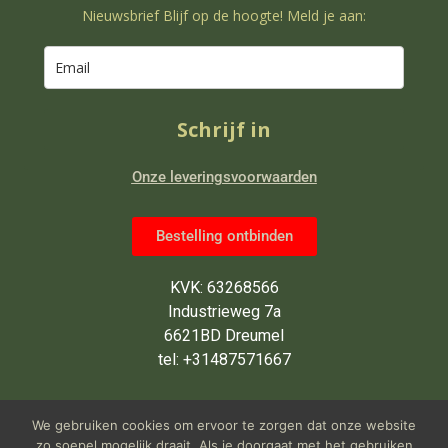
Nieuwsbrief Blijf op de hoogte! Meld je aan:
Schrijf in
Onze leveringsvoorwaarden
Bestelling ontbinden
KVK: 63268566
Industrieweg 7a
6621BD Dreumel
tel: +31487571667
Wij zijn van maandag tot en met
We gebruiken cookies om ervoor te zorgen dat onze website
vrijdag open van 9 tot 5 uur
zo soepel mogelijk draait. Als je doorgaat met het gebruiken