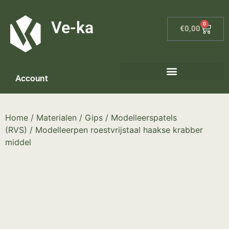
G-8P7N3X5BJ9
Ve-ka
0
€
0,00
Account
Home
/
Materialen
/
Gips
/
Modelleerspatels
(RVS)
/ Modelleerpen roestvrijstaal haakse krabber
middel