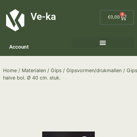
G-8P7N3X5BJ9
Ve-ka
0
€
0,00
Account
Home
/
Materialen
/
Gips
/
Gipsvormen/drukmallen
/ Gip
halve bol. Ø 40 cm. stuk.