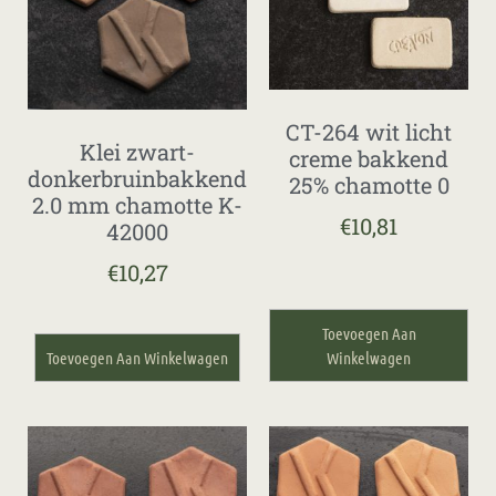
CT-264 wit licht
Klei zwart-
creme bakkend
donkerbruinbakkend
25% chamotte 0
2.0 mm chamotte K-
€
10,81
42000
€
10,27
Toevoegen Aan
Toevoegen Aan Winkelwagen
Winkelwagen