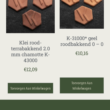
K-31000* geel
Klei rood-
roodbakkend 0 – 0
terrabakkend 2.0
€
10,16
mm chamotte K-
43000
€
12,09
Toevoegen Aan
Toevoegen Aan Winkelwagen
Winkelwagen