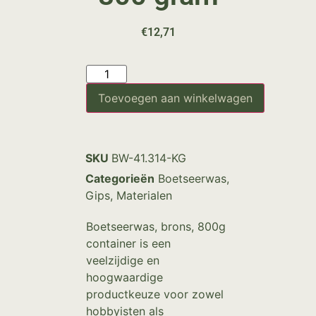
€
12,71
Toevoegen aan winkelwagen
SKU
BW-41.314-KG
Categorieën
Boetseerwas
,
Gips
,
Materialen
Boetseerwas, brons, 800g
container is een
veelzijdige en
hoogwaardige
productkeuze voor zowel
hobbyisten als