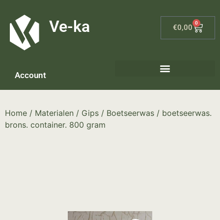
G-8P7N3X5BJ9
Ve-ka
0
€
0,00
Account
Home
/
Materialen
/
Gips
/
Boetseerwas
/ boetseerwas.
brons. container. 800 gram