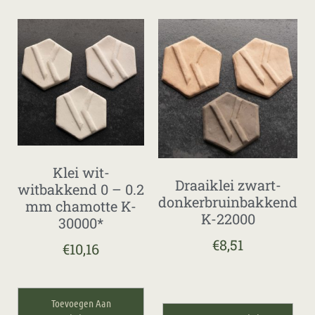
Klei wit-
Draaiklei zwart-
witbakkend 0 – 0.2
donkerbruinbakkend
mm chamotte K-
K-22000
30000*
€
8,51
€
10,16
Toevoegen Aan