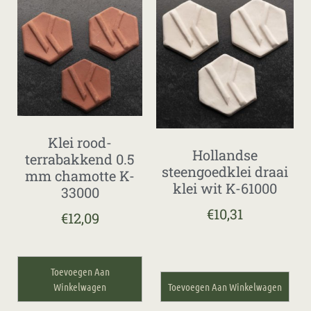
Klei rood-
Hollandse
terrabakkend 0.5
steengoedklei draai
mm chamotte K-
klei wit K-61000
33000
€
10,31
€
12,09
Toevoegen Aan
Winkelwagen
Toevoegen Aan Winkelwagen