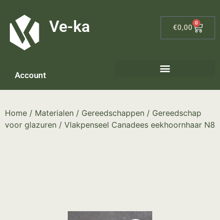
G-8P7N3X5BJ9
Ve-ka
0
€
0,00
Account
Keramiek materialen – home
Home
/
Materialen
/
Gereedschappen
/
Gereedschap
voor glazuren
/ Vlakpenseel Canadees eekhoornhaar N8