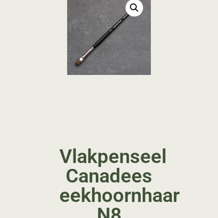
Vlakpenseel
Canadees
eekhoornhaar
N8