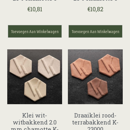
€
10,81
€
10,82
Toevoegen Aan Winkelwagen
Toevoegen Aan Winkelwagen
Klei wit-
Draaiklei rood-
witbakkend 2.0
terrabakkend K-
mm chamotte K-
23000