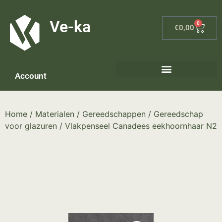
G-8P7N3X5BJ9
Ve-ka
0
€
0,00
Account
Home
/
Materialen
/
Gereedschappen
/
Gereedschap
voor glazuren
/ Vlakpenseel Canadees eekhoornhaar N2