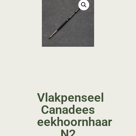
Vlakpenseel
Canadees
eekhoornhaar
N2