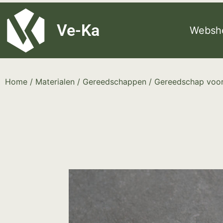
G-8P7N3X5BJ9
Ve-Ka
Websh
Home
/
Materialen
/
Gereedschappen
/
Gereedschap voor