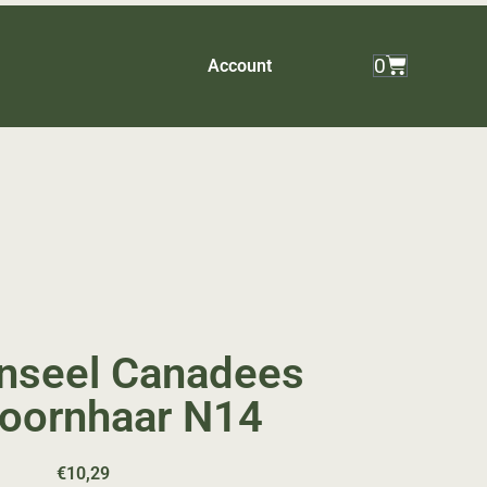
0
Account
nseel Canadees
oornhaar N14
€
10,29