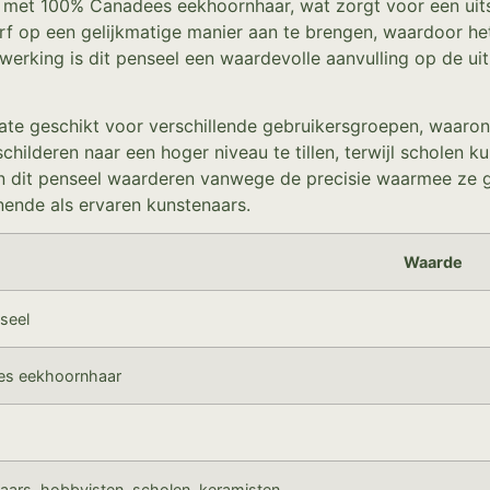
igd met 100% Canadees eekhoornhaar, wat zorgt voor een u
f op een gelijkmatige manier aan te brengen, waardoor het
werking is dit penseel een waardevolle aanvulling op de uit
te geschikt voor verschillende gebruikersgroepen, waaron
hilderen naar een hoger niveau te tillen, terwijl scholen 
len dit penseel waarderen vanwege de precisie waarmee ze 
nende als ervaren kunstenaars.
Waarde
seel
es eekhoornhaar
aars, hobbyisten, scholen, keramisten