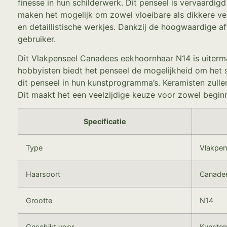
finesse in hun schilderwerk. Dit penseel is vervaard
maken het mogelijk om zowel vloeibare als dikkere ver
en detaillistische werkjes. Dankzij de hoogwaardige af
gebruiker.
Dit Vlakpenseel Canadees eekhoornhaar N14 is uiterma
hobbyisten biedt het penseel de mogelijkheid om het sc
dit penseel in hun kunstprogramma’s. Keramisten zul
Dit maakt het een veelzijdige keuze voor zowel begin
Specificatie
Type
Vlakpen
Haarsoort
Canade
Grootte
N14
Geschikt voor
Kunsten