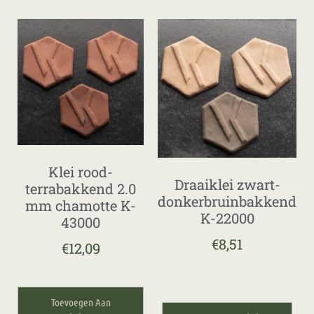
Klei rood-
Draaiklei zwart-
terrabakkend 2.0
donkerbruinbakkend
mm chamotte K-
K-22000
43000
€
8,51
€
12,09
Toevoegen Aan