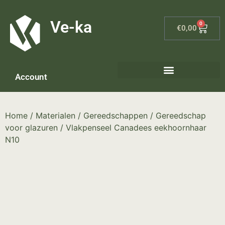
G-8P7N3X5BJ9
Ve-ka
0
€
0,00
Account
Home
/
Materialen
/
Gereedschappen
/
Gereedschap
voor glazuren
/ Vlakpenseel Canadees eekhoornhaar
N10