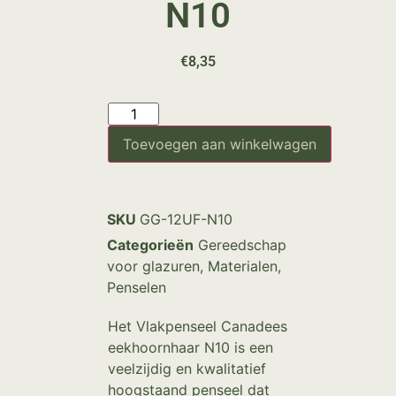
N10
€
8,35
Toevoegen aan winkelwagen
SKU
GG-12UF-N10
Categorieën
Gereedschap
voor glazuren
,
Materialen
,
Penselen
Het Vlakpenseel Canadees
eekhoornhaar N10 is een
veelzijdig en kwalitatief
hoogstaand penseel dat