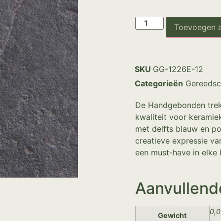
Toevoegen 
SKU
GG-1226E-12
Categorieën
Gereedsc
De Handgebonden trekk
kwaliteit voor keramie
met delfts blauw en po
creatieve expressie va
een must-have in elke
Aanvullend
0,0
Gewicht