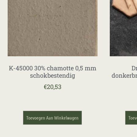
K-45000 30% chamotte 0,5 mm
D
schokbestendig
donkerb
€
20,53
Toevoegen Aan Winkelwagen
Toev