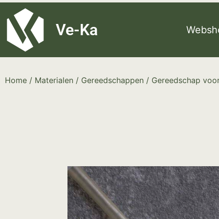
G-8P7N3X5BJ9
Ve-Ka
Websh
Home
/
Materialen
/
Gereedschappen
/
Gereedschap voor