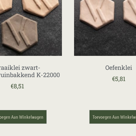
raaiklei zwart-
Oefenklei
ruinbakkend K-22000
€
5,81
€
8,51
oegen Aan Winkelwagen
Toevoegen Aan Winkel