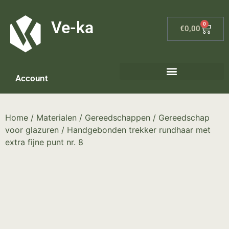
G-8P7N3X5BJ9
Ve-ka
0
€
0,00
Account
Keramiek materialen – home
Home
/
Materialen
/
Gereedschappen
/
Gereedschap
voor glazuren
/ Handgebonden trekker rundhaar met
extra fijne punt nr. 8