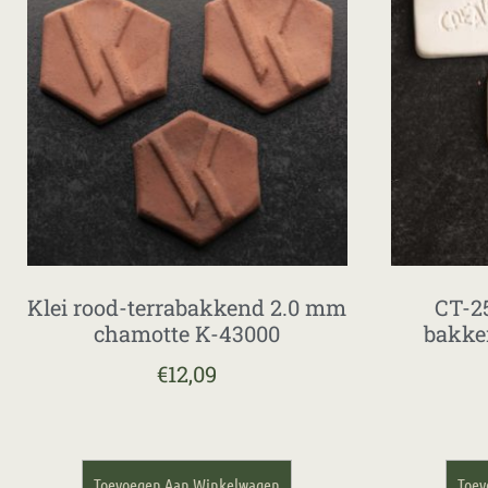
Klei rood-terrabakkend 2.0 mm
CT-25
chamotte K-43000
bakke
€
12,09
Toevoegen Aan Winkelwagen
Toev