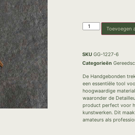
Toevoegen 
SKU
GG-1227-6
Categorieën
Gereedsc
De Handgebonden trekke
een essentiële tool vo
hoogwaardige materiale
waaronder de Detailleu
product perfect voor h
kunstwerken. Dit maak
amateurs als profession