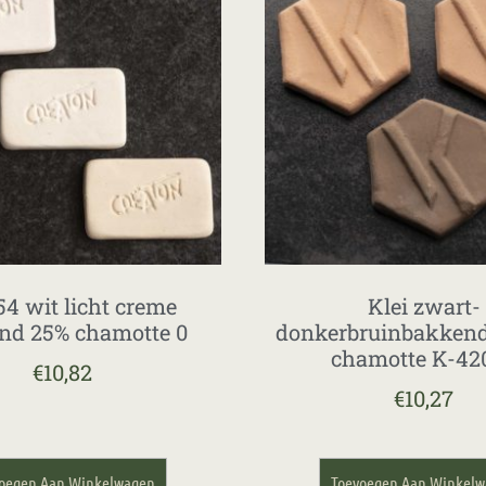
4 wit licht creme
Klei zwart-
nd 25% chamotte 0
donkerbruinbakken
chamotte K-42
€
10,82
€
10,27
oegen Aan Winkelwagen
Toevoegen Aan Winkel