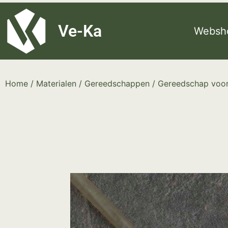
G-8P7N3X5BJ9
Ve-Ka
Websh
Home
/
Materialen
/
Gereedschappen
/
Gereedschap voor