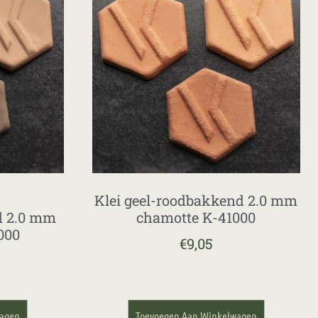
Klei geel-roodbakkend 2.0 mm
d 2.0 mm
chamotte K-41000
000
€
9,05
wagen
Toevoegen Aan Winkelwagen