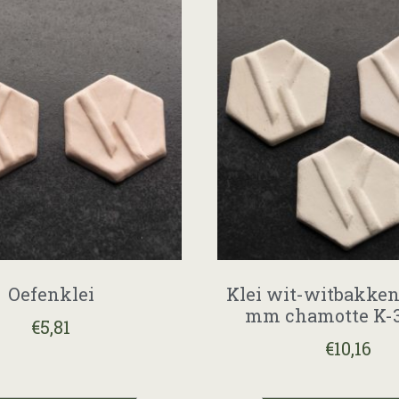
Oefenklei
Klei wit-witbakkend
mm chamotte K-
€
5,81
€
10,16