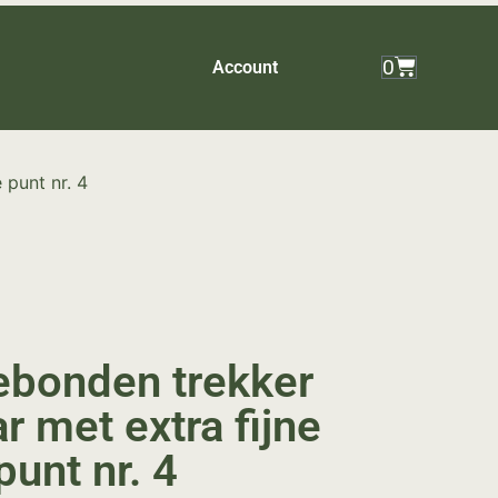
0
Account
 punt nr. 4
bonden trekker
r met extra fijne
punt nr. 4