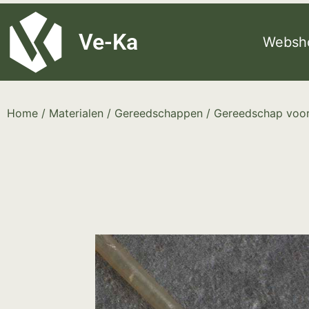
G-8P7N3X5BJ9
Ve-Ka
Websh
Home
/
Materialen
/
Gereedschappen
/
Gereedschap voor