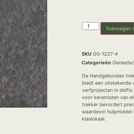
Toevoegen 
SKU
GG-1227-4
Categorieën
Gereedsc
De Handgebonden trekke
biedt een uitstekende 
verfprojecten in delfts
voor keramisten van e
trekker bevordert prec
waardevol hulpmiddel i
klaslokaal.