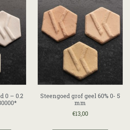
 0 – 0.2
Steengoed grof geel 60% 0- 5
30000*
mm
€
13,00