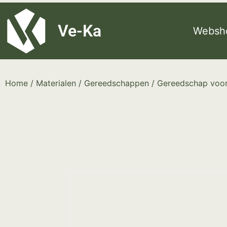
G-8P7N3X5BJ9
Ve-Ka
Websh
Home
/
Materialen
/
Gereedschappen
/
Gereedschap voor