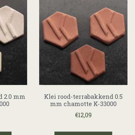
d 2.0 mm
Klei rood-terrabakkend 0.5
000
mm chamotte K-33000
€
12,09