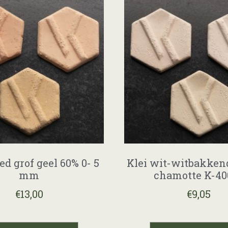
d grof geel 60% 0- 5
Klei wit-witbakken
mm
chamotte K-40
€
13,00
€
9,05