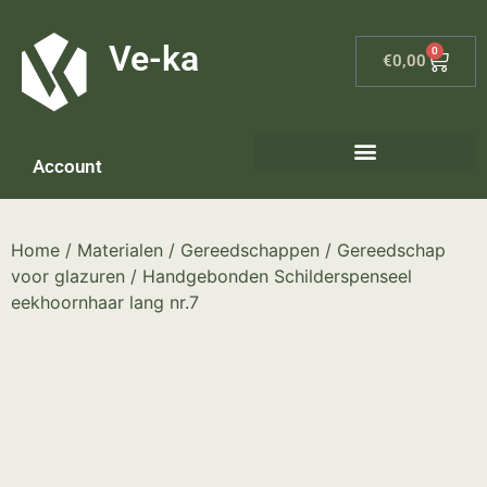
G-8P7N3X5BJ9
Ve-ka
0
€
0,00
Account
Home
/
Materialen
/
Gereedschappen
/
Gereedschap
voor glazuren
/ Handgebonden Schilderspenseel
eekhoornhaar lang nr.7