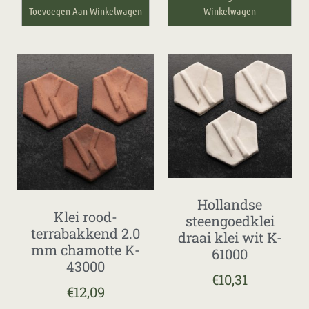
Toevoegen Aan Winkelwagen
Winkelwagen
Hollandse
Klei rood-
steengoedklei
terrabakkend 2.0
draai klei wit K-
mm chamotte K-
61000
43000
€
10,31
€
12,09