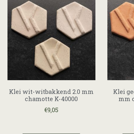
Klei wit-witbakkend 2.0 mm
Klei g
chamotte K-40000
mm c
€
9,05