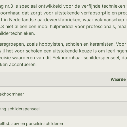
nr.3 is speciaal ontwikkeld voor de verfijnde technieken v
ornhaar, dat zorgt voor uitstekende verfabsorptie en precis
ikt in Nederlandse aardewerkfabrieken, waar vakmanschap en
 niet alleen een mooi hulpmiddel voor professionals, maar
hildertechnieken.
kersgroepen, zoals hobbyisten, scholen en keramisten. Voo
rwijl het voor scholen een uitstekende keuze is om leerling
recisie waarderen van dit Eekhoornhaar schilderspenseel, d
kken accentueren.
Waarde
ekhoornhaar
ang schilderspenseel
elftsblauw en porseleinschilderen