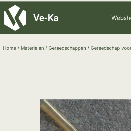
G-8P7N3X5BJ9
Ve-Ka
Websh
Home
/
Materialen
/
Gereedschappen
/
Gereedschap voor