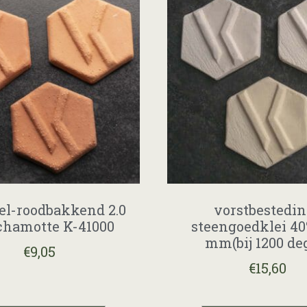
eel-roodbakkend 2.0
vorstbestedi
hamotte K-41000
steengoedklei 40
mm(bij 1200 deg
€
9,05
€
15,60