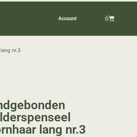
0
Account
lang nr.3
ndgebonden
lderspenseel
rnhaar lang nr.3