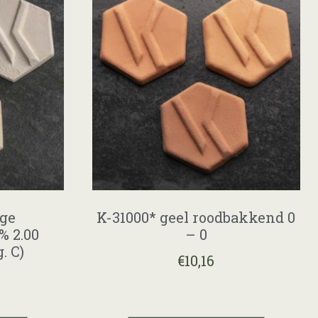
nge
K-31000* geel roodbakkend 0
% 2.00
– 0
. C)
€
10,16