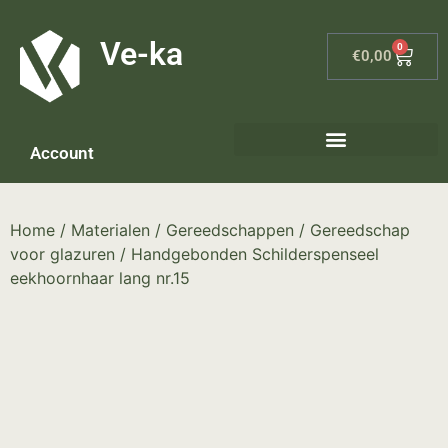
G-8P7N3X5BJ9
Ve-ka
0
€
0,00
Account
Keramiek materialen – home
Home
/
Materialen
/
Gereedschappen
/
Gereedschap
voor glazuren
/ Handgebonden Schilderspenseel
eekhoornhaar lang nr.15