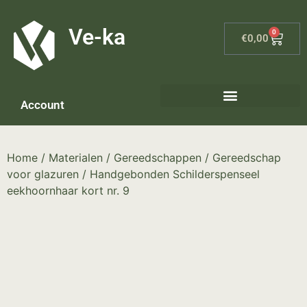
G-8P7N3X5BJ9
Ve-ka
0
€
0,00
Account
Home
/
Materialen
/
Gereedschappen
/
Gereedschap
voor glazuren
/ Handgebonden Schilderspenseel
eekhoornhaar kort nr. 9