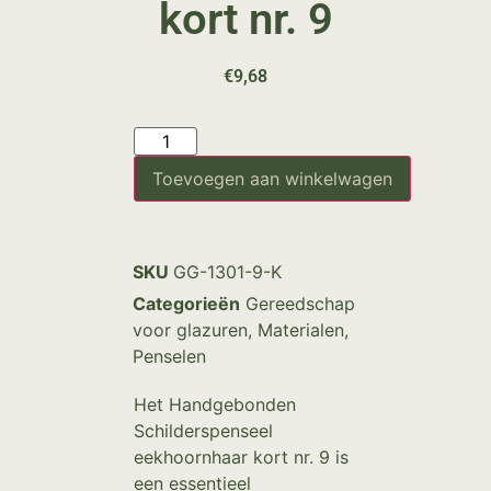
kort nr. 9
€
9,68
Toevoegen aan winkelwagen
SKU
GG-1301-9-K
Categorieën
Gereedschap
voor glazuren
,
Materialen
,
Penselen
Het Handgebonden
Schilderspenseel
eekhoornhaar kort nr. 9 is
een essentieel