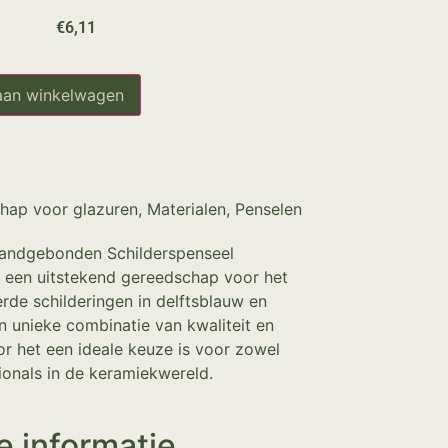
€
6,11
aan winkelwagen
hap voor glazuren
,
Materialen
,
Penselen
Handgebonden Schilderspenseel
4 een uitstekend gereedschap voor het
erde schilderingen in delftsblauw en
en unieke combinatie van kwaliteit en
 het een ideale keuze is voor zowel
ionals in de keramiekwereld.
e informatie