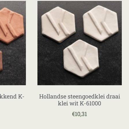
akkend K-
Hollandse steengoedklei draai
klei wit K-61000
€
10,31