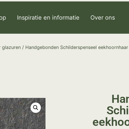
op
Inspiratie en informatie
Over ons
 glazuren
/ Handgebonden Schilderspenseel eekhoornhaar 
Ha
Schi
eekhoo