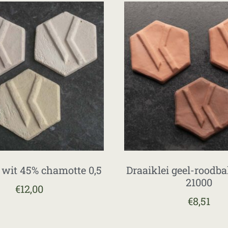
i wit 45% chamotte 0,5
Draaiklei geel-roodb
21000
€
12,00
€
8,51