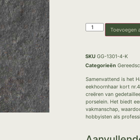
Toevoegen 
SKU
GG-1301-4-K
Categorieën
Gereedsc
Samenvattend is het 
eekhoornhaar kort nr.
creëren van gedetaille
porselein. Het biedt e
vakmanschap, waardoor
hobbyisten als profess
Aanvullend