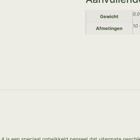
0,0
Gewicht
10 
Afmetingen
 is een speciaal ontwikkeld penseel dat uitermate geschik