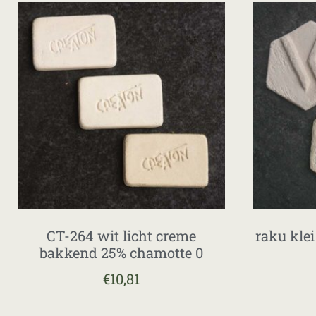
CT-264 wit licht creme
raku kle
bakkend 25% chamotte 0
€
10,81