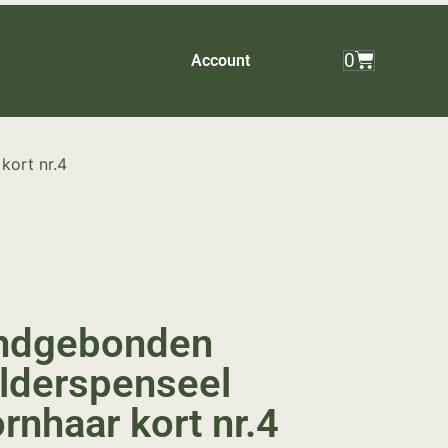
0
Account
kort nr.4
ndgebonden
lderspenseel
rnhaar kort nr.4