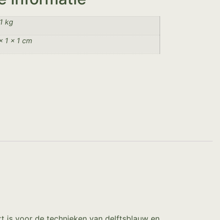
1 kg
× 1 × 1 cm
t is voor de technieken van delftsblauw en