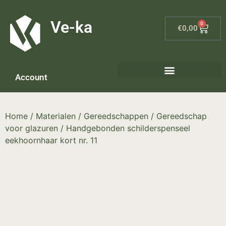
G-8P7N3X5BJ9
Ve-ka
0
€
0,00
Account
Keramiek materialen – home
Home
/
Materialen
/
Gereedschappen
/
Gereedschap
voor glazuren
/ Handgebonden schilderspenseel
eekhoornhaar kort nr. 11