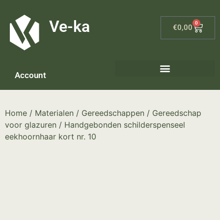
G-8P7N3X5BJ9
Ve-ka
0
€
0,00
Account
Home
/
Materialen
/
Gereedschappen
/
Gereedschap
voor glazuren
/ Handgebonden schilderspenseel
eekhoornhaar kort nr. 10