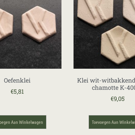
Oefenklei
Klei wit-witbakken
chamotte K-40
€
5,81
€
9,05
oegen Aan Winkelwagen
Toevoegen Aan Winkel