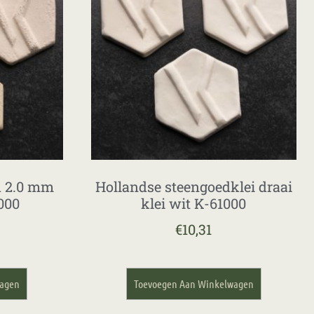
d 2.0 mm
Hollandse steengoedklei draai
000
klei wit K-61000
€
10,31
wagen
Toevoegen Aan Winkelwagen