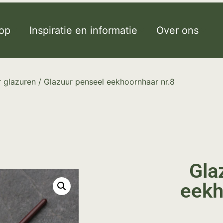
op
Inspiratie en informatie
Over ons
 glazuren
/ Glazuur penseel eekhoornhaar nr.8
Gla
eekh