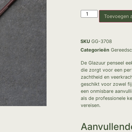
Toevoegen 
SKU
GG-3708
Categorieën
Gereedsc
De Glazuur penseel ee
die zorgt voor een per
zachtheid en veerkrach
geschikt voor zowel fij
een onmisbare aanvull
als de professionele ke
vereisen.
Aanvullend