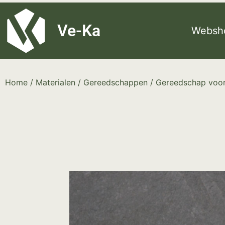
G-8P7N3X5BJ9
Ve-Ka
Websh
Home
/
Materialen
/
Gereedschappen
/
Gereedschap voor