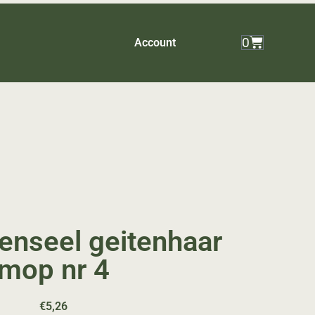
0
Account
penseel geitenhaar
mop nr 4
€
5,26