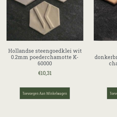
Hollandse steengoedklei wit
0.2mm poederchamotte K-
donkerb
60000
ch
€
10,31
Toevoegen Aan Winkelwagen
Toev