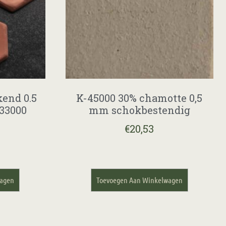
kend 0.5
K-45000 30% chamotte 0,5
33000
mm schokbestendig
€
20,53
wagen
Toevoegen Aan Winkelwagen