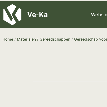
G-8P7N3X5BJ9
Ve-Ka
Websh
Home
/
Materialen
/
Gereedschappen
/
Gereedschap voor