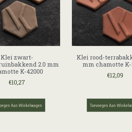
Klei zwart-
Klei rood-terrabak
ruinbakkend 2.0 mm
mm chamotte K-
amotte K-42000
€
12,09
€
10,27
oegen Aan Winkelwagen
Toevoegen Aan Winkel