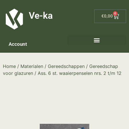
G-8P7N3X5BJ9
Ve-ka
0
€
0,00
Account
Home
/
Materialen
/
Gereedschappen
/
Gereedschap
voor glazuren
/ Ass. 6 st. waaierpenselen nrs. 2 t/m 12