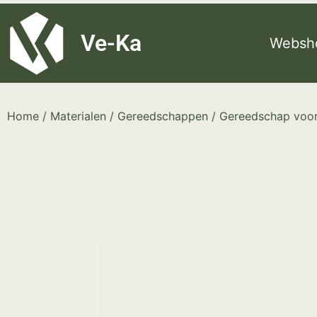
G-8P7N3X5BJ9
Ve-Ka
Websh
Home
/
Materialen
/
Gereedschappen
/
Gereedschap voor