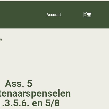
0
Account
/8
Ass. 5
tenaarspenselen
1.3.5.6. en 5/8