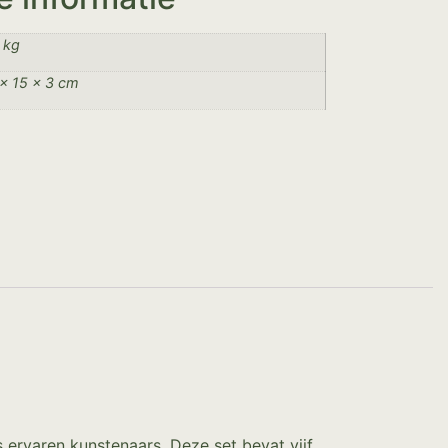
 kg
× 15 × 3 cm
ls ervaren kunstenaars. Deze set bevat vijf