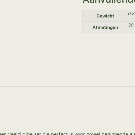
0,3
Gewicht
30 
Afmetingen
s een veelzijdige set die perfect is voor zowel beginnende a