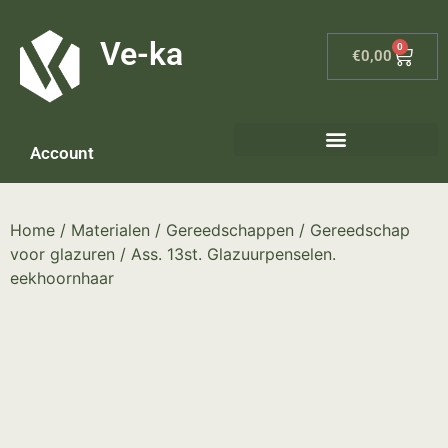
G-8P7N3X5BJ9
Ve-ka
0
€
0,00
Account
Home
/
Materialen
/
Gereedschappen
/
Gereedschap
voor glazuren
/ Ass. 13st. Glazuurpenselen.
eekhoornhaar