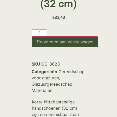
(32 cm)
€
83,43
Toevoegen aan winkelwagen
SKU
GG-3623
Categorieën
Gereedschap
voor glazuren
,
Glazuurgereedschap
,
Materialen
Korte hittebestendige
handschoenen (32 cm)
zijn een onmisbaar item