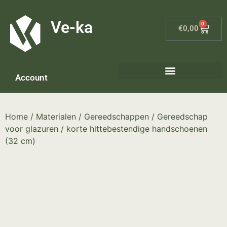
G-8P7N3X5BJ9
Ve-ka
0
€
0,00
Account
Home
/
Materialen
/
Gereedschappen
/
Gereedschap
voor glazuren
/ korte hittebestendige handschoenen
(32 cm)