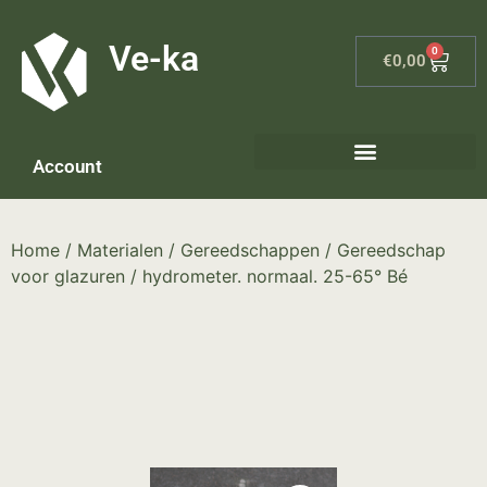
G-8P7N3X5BJ9
Ve-ka
0
€
0,00
Account
Keramiek materialen – home
Home
/
Materialen
/
Gereedschappen
/
Gereedschap
voor glazuren
/ hydrometer. normaal. 25-65° Bé