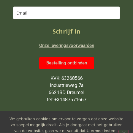
Schrijf in
Onze leveringsvoorwaarden
Bestelling ontbinden
KVK: 63268566
Industrieweg 7a
6621BD Dreumel
tel: +31487571667
Wij zijn van maandag tot en met
We gebruiken cookies om ervoor te zorgen dat onze website
vrijdag open van 9 tot 5 uur
zo soepel mogelijk draait. Als je doorgaat met het gebruiken
van de website, gaan we er vanuit dat U ermee instemt.