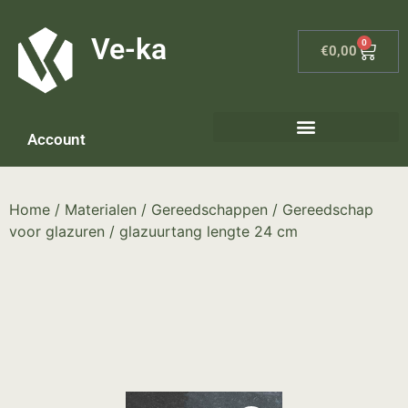
G-8P7N3X5BJ9
Ve-ka
0
€
0,00
Account
Keramiek materialen – home
Home
/
Materialen
/
Gereedschappen
/
Gereedschap
voor glazuren
/ glazuurtang lengte 24 cm