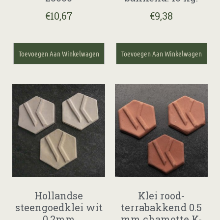
€
10,67
€
9,38
Toevoegen Aan Winkelwagen
Toevoegen Aan Winkelwagen
Hollandse
Klei rood-
steengoedklei wit
terrabakkend 0.5
0.2mm
mm chamotte K-