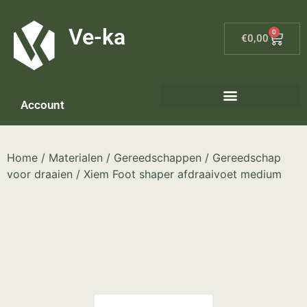
G-8P7N3X5BJ9
Ve-ka
0
€
0,00
Account
Home
/
Materialen
/
Gereedschappen
/
Gereedschap
voor draaien
/ Xiem Foot shaper afdraaivoet medium