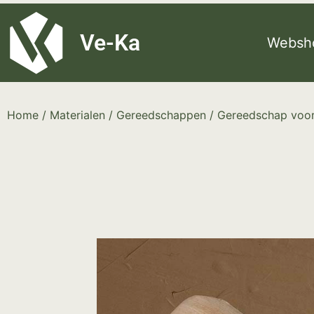
G-8P7N3X5BJ9
Ve-Ka
Websh
Home
/
Materialen
/
Gereedschappen
/
Gereedschap voor