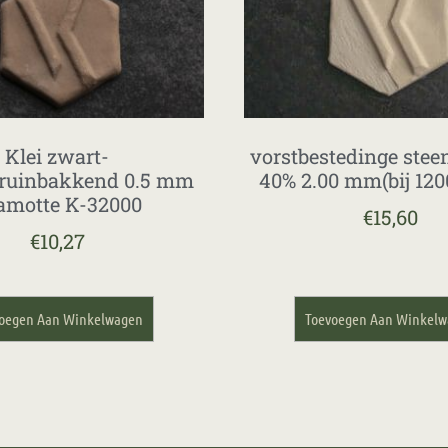
Klei zwart-
vorstbestedinge stee
ruinbakkend 0.5 mm
40% 2.00 mm(bij 1200
amotte K-32000
€
15,60
€
10,27
oegen Aan Winkelwagen
Toevoegen Aan Winkel