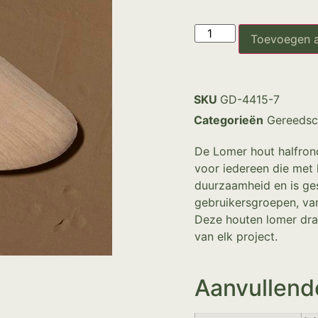
Toevoegen 
SKU
GD-4415-7
Categorieën
Gereedsc
De Lomer hout halfron
voor iedereen die met k
duurzaamheid en is ges
gebruikersgroepen, van
Deze houten lomer draag
van elk project.
Aanvullend