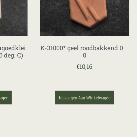
ngoedklei
K-31000* geel roodbakkend 0 –
 deg. C)
0
€
10,16
wagen
Toevoegen Aan Winkelwagen