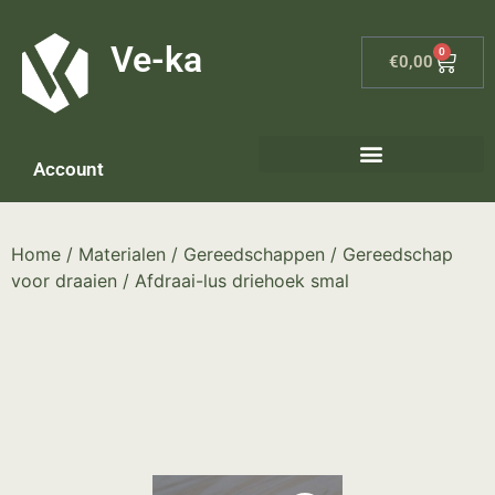
G-8P7N3X5BJ9
Ve-ka
0
€
0,00
Account
Keramiek materialen – home
Home
/
Materialen
/
Gereedschappen
/
Gereedschap
voor draaien
/ Afdraai-lus driehoek smal