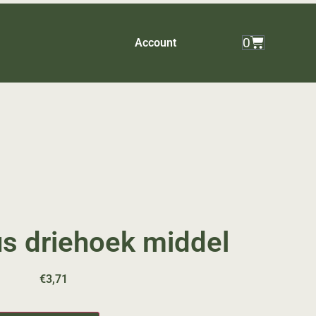
0
Account
us driehoek middel
€
3,71