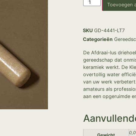
Toevoegen 
SKU
GD-4441-LT7
Categorieën
Gereedsc
De Afdraai-lus driehoek
gereedschap dat onmisb
keramiek werkt. De Kle
overtollig water effici
van uw werk verbetert.
amateurs als professio
aan een opgeruimde en 
Aanvullend
0,0
Gewicht