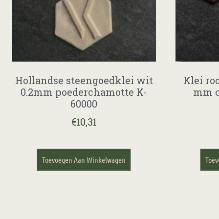
Hollandse steengoedklei wit
Klei ro
0.2mm poederchamotte K-
mm c
60000
€
10,31
Toevoegen Aan Winkelwagen
Toev