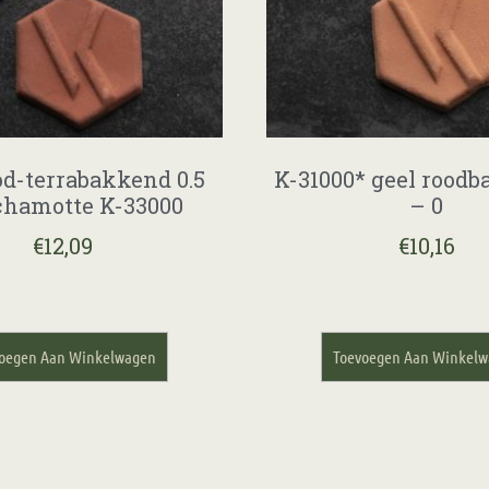
od-terrabakkend 0.5
K-31000* geel roodb
hamotte K-33000
– 0
€
12,09
€
10,16
oegen Aan Winkelwagen
Toevoegen Aan Winkel