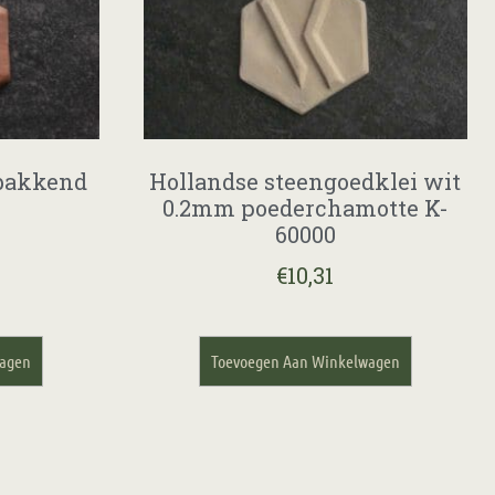
dbakkend
Hollandse steengoedklei wit
0.2mm poederchamotte K-
60000
€
10,31
wagen
Toevoegen Aan Winkelwagen