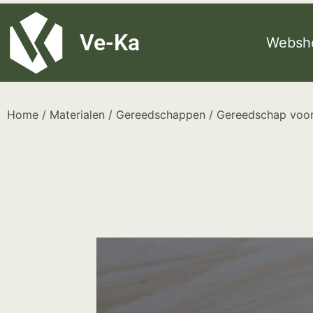
G-8P7N3X5BJ9
Ve-Ka
Websh
Home
/
Materialen
/
Gereedschappen
/
Gereedschap voor