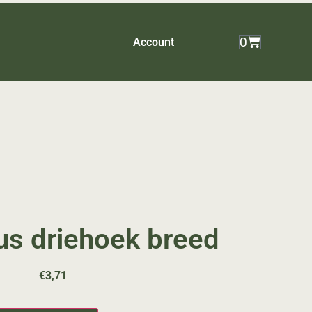
0
Account
lus driehoek breed
€
3,71