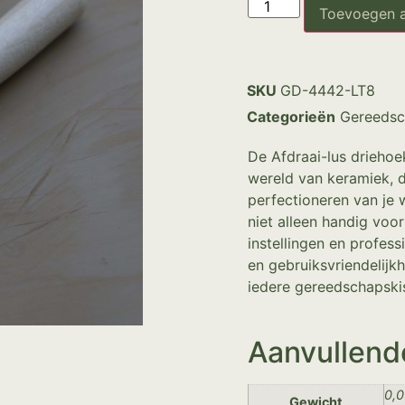
Toevoegen 
SKU
GD-4442-LT8
Categorieën
Gereedsc
De Afdraai-lus driehoek
wereld van keramiek, di
perfectioneren van je 
niet alleen handig voo
instellingen en profess
en gebruiksvriendelijk
iedere gereedschapskis
Aanvullend
0,0
Gewicht