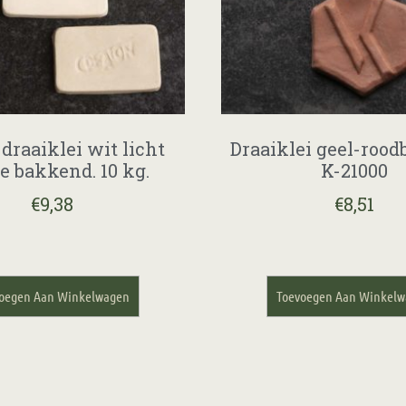
draaiklei wit licht
Draaiklei geel-roo
e bakkend. 10 kg.
K-21000
€
9,38
€
8,51
oegen Aan Winkelwagen
Toevoegen Aan Winkel