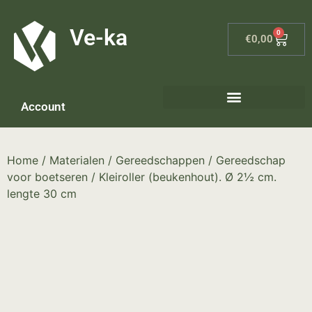
G-8P7N3X5BJ9
Ve-ka
0
€
0,00
Account
Home
/
Materialen
/
Gereedschappen
/
Gereedschap
voor boetseren
/ Kleiroller (beukenhout). Ø 2½ cm.
lengte 30 cm