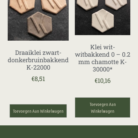
Klei wit-
Draaiklei zwart-
witbakkend 0 – 0.2
donkerbruinbakkend
mm chamotte K-
K-22000
30000*
€
8,51
€
10,16
Toevoegen Aan
Toevoegen Aan Winkelwagen
Winkelwagen