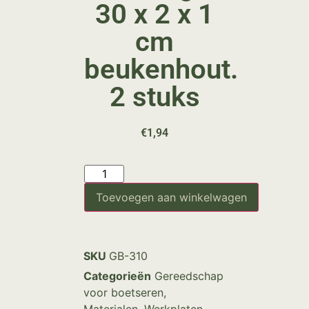
30 x 2 x 1
cm
beukenhout.
2 stuks
€
1,94
Toevoegen aan winkelwagen
SKU
GB-310
Categorieën
Gereedschap
voor boetseren
,