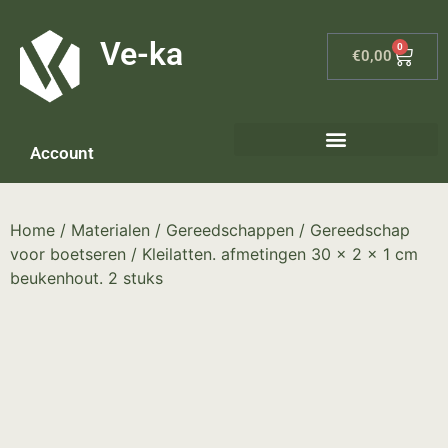
G-8P7N3X5BJ9
Ve-ka
0
€
0,00
Account
Keramiek materialen – home
Home
/
Materialen
/
Gereedschappen
/
Gereedschap
voor boetseren
/ Kleilatten. afmetingen 30 x 2 x 1 cm
beukenhout. 2 stuks