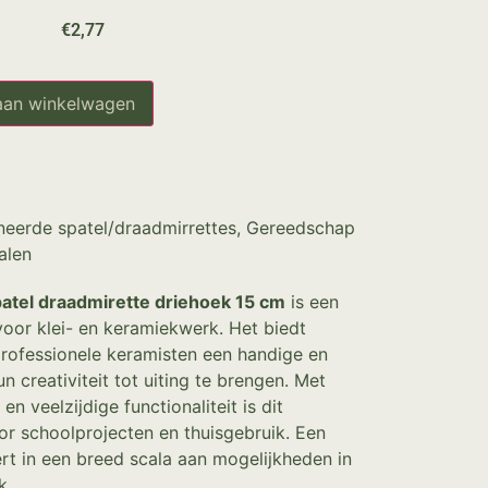
€
2,77
aan winkelwagen
eerde spatel/draadmirrettes
,
Gereedschap
alen
tel draadmirette driehoek 15 cm
is een
voor klei- en keramiekwerk. Het biedt
professionele keramisten een handige en
n creativiteit tot uiting te brengen. Met
n veelzijdige functionaliteit is dit
r schoolprojecten en thuisgebruik. Een
ert in een breed scala aan mogelijkheden in
k.