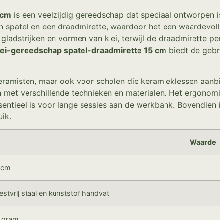
 cm
is een veelzijdig gereedschap dat speciaal ontworpen i
n spatel en een draadmirette, waardoor het een waardevoll
et gladstrijken en vormen van klei, terwijl de draadmirette
lei-gereedschap spatel-draadmirette 15 cm
biedt de gebru
 keramisten, maar ook voor scholen die keramieklessen aa
met verschillende technieken en materialen. Het ergonom
ssentieel is voor lange sessies aan de werkbank. Bovendie
uik.
Waarde
 cm
estvrij staal en kunststof handvat
 gram