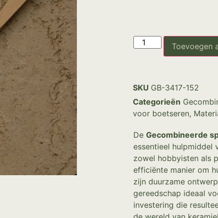
Toevoegen 
SKU
GB-3417-152
Categorieën
Gecombin
voor boetseren
,
Materi
De
Gecombineerde spa
essentieel hulpmiddel 
zowel hobbyisten als 
efficiënte manier om hu
zijn duurzame ontwerp e
gereedschap ideaal voo
investering die resulte
de wereld van keramie