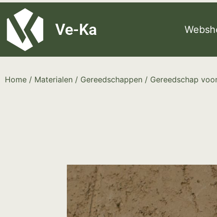
G-8P7N3X5BJ9
Ve-Ka
Websh
Home
/
Materialen
/
Gereedschappen
/
Gereedschap voor